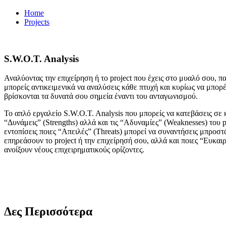
Home
Projects
S.W.O.T. Analysis
Αναλύοντας την επιχείρηση ή το project που έχεις στο μυαλό σου, πα
μπορείς αντικειμενικά να αναλύσεις κάθε πτυχή και κυρίως να μπορέ
βρίσκονται τα δυνατά σου σημεία έναντι του ανταγωνισμού.
Το απλό εργαλείο S.W.O.T. Analysis που μπορείς να κατεβάσεις σε 
“Δυνάμεις” (Strengths) αλλά και τις “Αδυναμίες” (Weaknesses) του p
εντοπίσεις ποιες “Απειλές” (Threats) μπορεί να συναντήσεις μπροσ
επηρεάσουν το project ή την επιχείρησή σου, αλλά και ποιες “Ευκαιρ
ανοίξουν νέους επιχειρηματικούς ορίζοντες.
Δες Περισσότερα