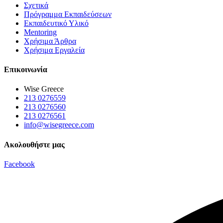
Σχετικά
Πρόγραμμα Εκπαιδεύσεων
Εκπαιδευτικό Υλικό
Mentoring
Χρήσιμα Άρθρα
Χρήσιμα Εργαλεία
Επικοινωνία
Wise Greece
213 0276559
213 0276560
213 0276561
info@wisegreece.com
Ακολουθήστε μας
Facebook